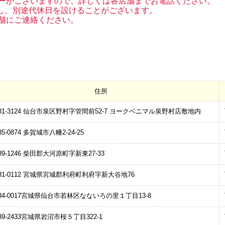
ーがございますので、詳しくは各店舗までお電話ください。
し、別途代休日を設けることがございます。
舗にご連絡ください。
住所
1-3124
仙台市泉区野村字管間前52-7
ヨークベニマル泉野村店敷地内
5-0874
多賀城市八幡2-24-25
9-1246
柴田郡大河原町字新東27-33
1-0112
宮城県宮城郡利府町利府字新大谷地76
4-0017
宮城県仙台市若林区なないろの里１丁目13-8
9-2433
宮城県岩沼市桜５丁目322-1