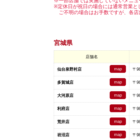
※一部店舗では実施していないメニュ
※定休日が祝日の場合には通常営業と
ご不明の場合はお手数ですが、各店
宮城県
店舗名
map
仙台泉野村店
〒98
map
多賀城店
〒98
map
大河原店
〒98
map
利府店
〒98
map
荒井店
〒98
map
岩沼店
〒98