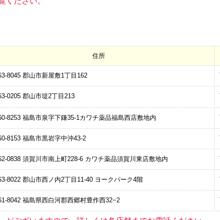
覧ください。
住所
3-8045
郡山市新屋敷1丁目162
3-0205
郡山市堤2丁目213
0-8253
福島市泉字下鎌35-1
カワチ薬品福島西店敷地内
0-8153
福島市黒岩字中沖43-2
2-0838
須賀川市南上町228-6 カワチ薬品須賀川東店敷地内
3-8022
郡山市西ノ内2丁目11-40 ヨークパーク4階
1-8042
福島県西白河郡西郷村豊作西32−2