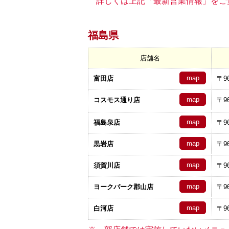
詳しくは上記「最新営業情報」をご
福島県
店舗名
map
富田店
〒96
map
コスモス通り店
〒96
map
福島泉店
〒96
map
黒岩店
〒96
map
須賀川店
〒96
map
ヨークパーク郡山店
〒96
map
白河店
〒96